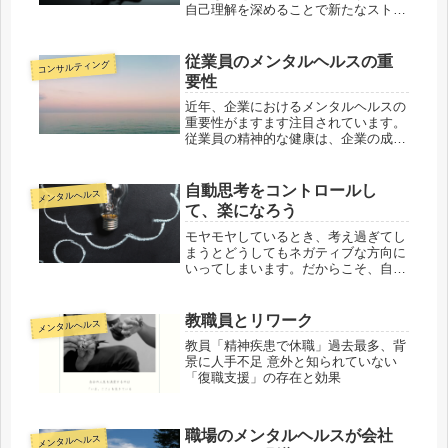
自己理解を深めることで新たなストレ
ス対処法など見つけることにつながり
ます。
従業員のメンタルヘルスの重
コンサルティング
要性
近年、企業におけるメンタルヘルスの
重要性がますます注目されています。
従業員の精神的な健康は、企業の成功
にとって不可欠な要素であり、それを
無視することは、企業の持続的な成長
にとって大きなリスクを抱えることに
自動思考をコントロールし
メンタルヘルス
なります。精神的な健康が良好であれ
て、楽になろう
ば、従業員は自分の能力を最大限に発
揮することができ、それが組織全体の
モヤモヤしているとき、考え過ぎてし
成果にもつながります。
まうとどうしてもネガティブな方向に
いってしまいます。だからこそ、自動
思考をコントロールする方法を伝えま
す。
教職員とリワーク
メンタルヘルス
教員「精神疾患で休職」過去最多、背
景に人手不足 意外と知られていない
「復職支援」の存在と効果
職場のメンタルヘルスが会社
メンタルヘルス