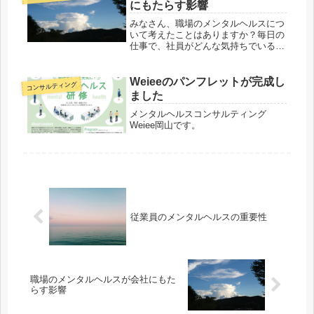
にもたらす影響
みなさん、職場のメンタルヘルスにつ
いて考えたことはありますか？毎日の
仕事で、社員がどんな気持ちでいるか
が、会社全体のパフォーマンスに大き
く影響するんです。職場のメンタルヘ
ルスは、従業員だけでなく、会社全体
Weieeのパンフレットが完成し
コンサルティング
の成果や収益にもつながっています。
ました
今日は、職場のメンタルヘルスがどの
ように会社に影響を与えるのか、一緒
メンタルヘルスコンサルティング
に考えてみましょう。
Weiee岡山です。
従業員のメンタルヘルスの重要性
職場のメンタルヘルスが会社にもた
らす影響