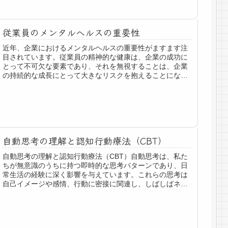
従業員のメンタルヘルスの重要性
近年、企業におけるメンタルヘルスの重要性がますます注
目されています。従業員の精神的な健康は、企業の成功に
とって不可欠な要素であり、それを無視することは、企業
の持続的な成長にとって大きなリスクを抱えることになり
ます。精神的な健康が良好であれば、従業員は自分の能力
を最大限に発揮することができ、それが組織全体の成果に
もつながります。
自動思考の理解と認知行動療法（CBT）
自動思考の理解と認知行動療法（CBT）自動思考は、私た
ちが無意識のうちに持つ即時的な思考パターンであり、日
常生活の経験に深く影響を与えています。これらの思考は
自己イメージや感情、行動に密接に関連し、しばしばネガ
ティブな影響を及ぼすことがあり...