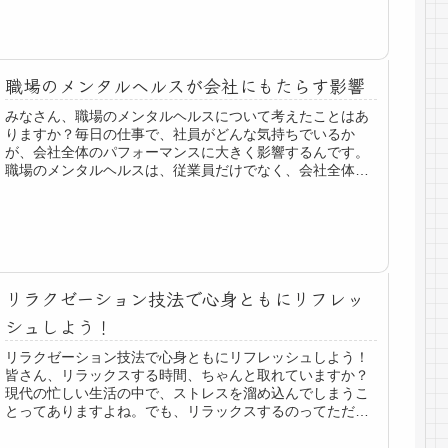
では、専門家が解説する、日常...
職場のメンタルヘルスが会社にもたらす影響
みなさん、職場のメンタルヘルスについて考えたことはあ
りますか？毎日の仕事で、社員がどんな気持ちでいるか
が、会社全体のパフォーマンスに大きく影響するんです。
職場のメンタルヘルスは、従業員だけでなく、会社全体の
成果や収益にもつながっています。今日は、職場のメンタ
ルヘルスがどのように会社に影響を与えるのか、一緒に考
えてみましょう。
リラクゼーション技法で心身ともにリフレッ
シュしよう！
リラクゼーション技法で心身ともにリフレッシュしよう！
皆さん、リラックスする時間、ちゃんと取れていますか？
現代の忙しい生活の中で、ストレスを溜め込んでしまうこ
とってありますよね。でも、リラックスするのってただの
気分転換じゃなくて、実は科学的に...